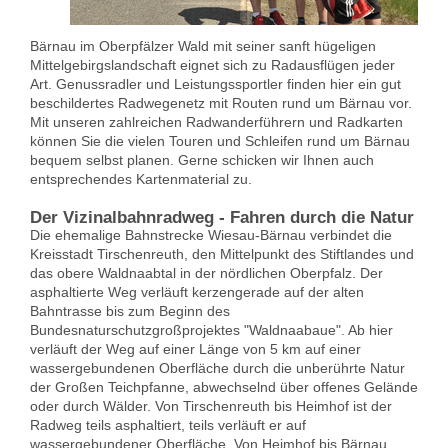
Bärnau im Oberpfälzer Wald mit seiner sanft hügeligen
Mittelgebirgslandschaft eignet sich zu Radausflügen jeder
Art. Genussradler und Leistungssportler finden hier ein gut
beschildertes Radwegenetz mit Routen rund um Bärnau vor.
Mit unseren zahlreichen Radwanderführern und Radkarten
können Sie die vielen Touren und Schleifen rund um Bärnau
bequem selbst planen. Gerne schicken wir Ihnen auch
entsprechendes Kartenmaterial zu.
Der Vizinalbahnradweg - Fahren durch die Natur
Die ehemalige Bahnstrecke Wiesau-Bärnau verbindet die
Kreisstadt Tirschenreuth, den Mittelpunkt des Stiftlandes und
das obere Waldnaabtal in der nördlichen Oberpfalz. Der
asphaltierte Weg verläuft kerzengerade auf der alten
Bahntrasse bis zum Beginn des
Bundesnaturschutzgroßprojektes "Waldnaabaue". Ab hier
verläuft der Weg auf einer Länge von 5 km auf einer
wassergebundenen Oberfläche durch die unberührte Natur
der Großen Teichpfanne, abwechselnd über offenes Gelände
oder durch Wälder. Von Tirschenreuth bis Heimhof ist der
Radweg teils asphaltiert, teils verläuft er auf
wassergebundener Oberfläche. Von Heimhof bis Bärnau